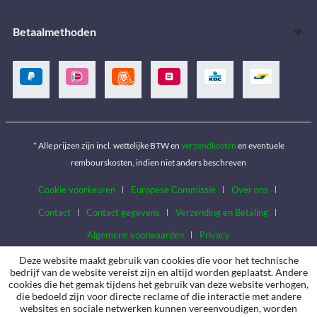
Betaalmethoden
* Alle prijzen zijn incl. wettelijke BTW en
verzendkosten
en eventuele
rembourskosten, indien niet anders beschreven
Cookie voorkeuren
Europese Commissie
Over ons
Contact
Contact gegevens
Verzending en Betaling
Algemene voorwaarden
Privacy
Deze website maakt gebruik van cookies die voor het technische
bedrijf van de website vereist zijn en altijd worden geplaatst. Andere
cookies die het gemak tijdens het gebruik van deze website verhogen,
die bedoeld zijn voor directe reclame of die interactie met andere
websites en sociale netwerken kunnen vereenvoudigen, worden