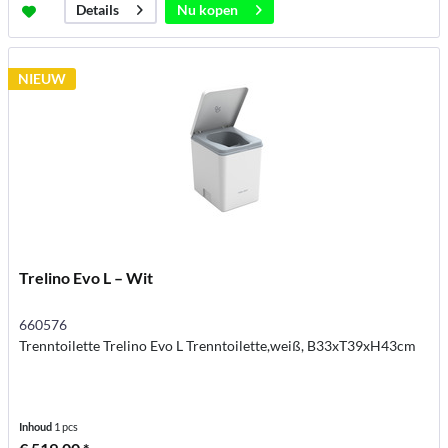
Nu kopen
Details
NIEUW
Trelino Evo L – Wit
660576
Trenntoilette Trelino Evo L Trenntoilette,weiß, B33xT39xH43cm
Inhoud
1 pcs