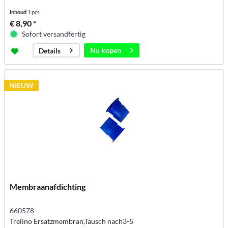
Inhoud
1 pcs
€ 8,90 *
Sofort versandfertig
Nu kopen
Details
NIEUW
Membraanafdichting
660578
Trelino Ersatzmembran,Tausch nach3-5