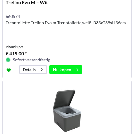
Trelino Evo M – Wit
660574
Trenntoilette Trelino Evo m Trenntoilette,weiß, B33xT39xH36cm
Inhoud
1 pcs
€ 419,00 *
Sofort versandfertig
Nu kopen
Details