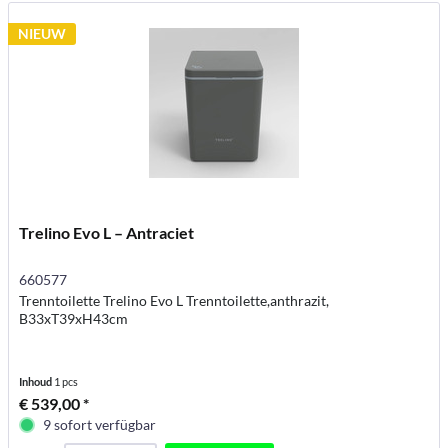
NIEUW
Trelino Evo L – Antraciet
660577
Trenntoilette Trelino Evo L Trenntoilette,anthrazit,
B33xT39xH43cm
Inhoud
1 pcs
€ 539,00 *
9 sofort verfügbar