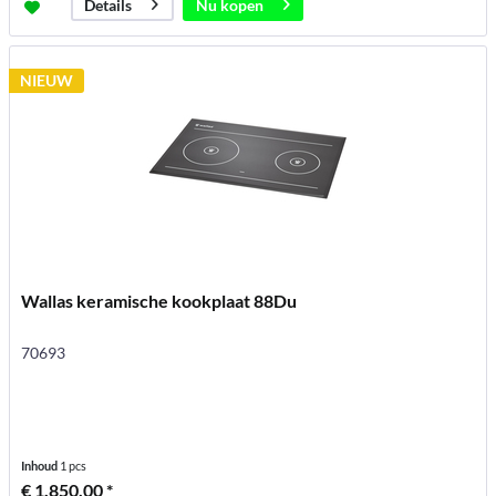
Nu kopen
Details
NIEUW
Wallas keramische kookplaat 88Du
70693
Inhoud
1 pcs
€ 1.850,00 *