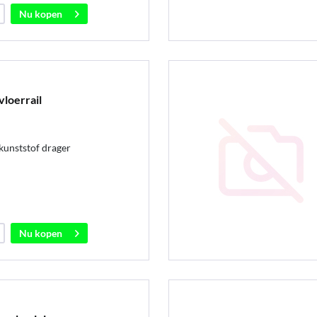
Nu kopen
vloerrail
kunststof drager
Nu kopen