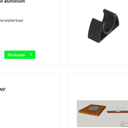
an aluminium
verwijderbaar
Nu kopen
 WF