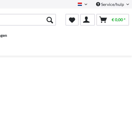
Service/hulp
Dutch
€ 0,00 *
ngen