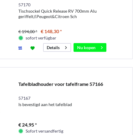
57170
Tischsockel Quick Release RV 700mm Alu
geriffelt,f.Peugeot&Citroen Sch
€ 148,30 *
€ 194,00 *
sofort verfügbar
Nu kopen
Details
Tafelbladhouder voor tafelframe 57166
57167
Is bevestigd aan het tafelblad
€ 24,95 *
Sofort versandfertig