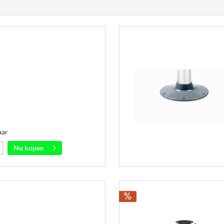
aar
Nu kopen