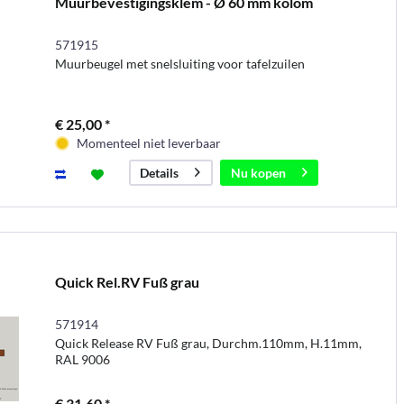
Muurbevestigingsklem - Ø 60 mm kolom
571915
Muurbeugel met snelsluiting voor tafelzuilen
€ 25,00 *
Momenteel niet leverbaar
Nu kopen
Details
Quick Rel.RV Fuß grau
571914
Quick Release RV Fuß grau, Durchm.110mm, H.11mm,
RAL 9006
€ 31,60 *