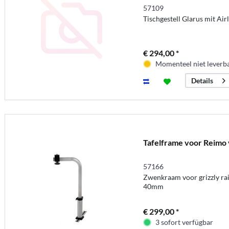
57109
Tischgestell Glarus mit Ai
€ 294,00 *
Momenteel niet leverb
Details
Tafelframe voor Reimo v
57166
Zwenkraam voor grizzly rail
40mm
€ 299,00 *
3 sofort verfügbar