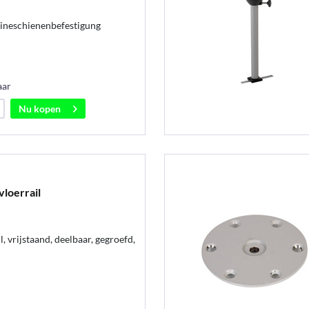
rlineschienenbefestigung
aar
Nu kopen
loerrail
, vrijstaand, deelbaar, gegroefd,