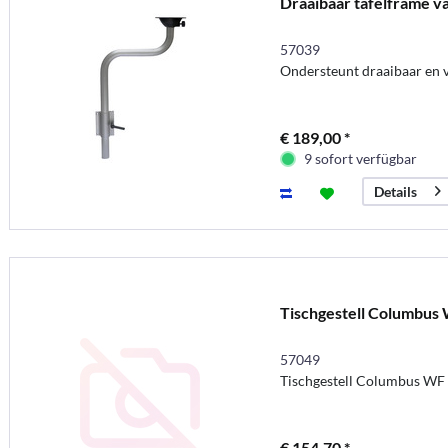
Draaibaar tafelframe v
57039
Ondersteunt draaibaar en 
€ 189,00 *
9 sofort verfügbar
Details
Tischgestell Columbus
57049
Tischgestell Columbus WF
€ 154,70 *