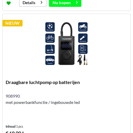
Nu kopen
Details
NIEUW
Draagbare luchtpomp op batterijen
908990
met powerbankfunctie / ingebouwde led
Inhoud
1 pcs
€ 69,00 *