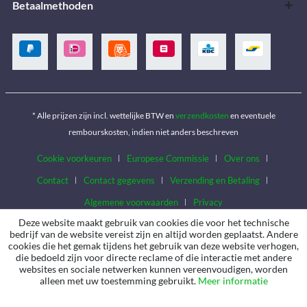
Betaalmethoden
* Alle prijzen zijn incl. wettelijke BTW en
verzendkosten
en eventuele
rembourskosten, indien niet anders beschreven
Cookie voorkeuren
Europese Commissie
Over ons
Contact
Contact gegevens
Verzending en Betaling
Algemene voorwaarden
Privacy
Deze website maakt gebruik van cookies die voor het technische
bedrijf van de website vereist zijn en altijd worden geplaatst. Andere
cookies die het gemak tijdens het gebruik van deze website verhogen,
die bedoeld zijn voor directe reclame of die interactie met andere
websites en sociale netwerken kunnen vereenvoudigen, worden
alleen met uw toestemming gebruikt.
Meer informatie