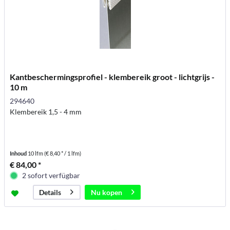
Kantbeschermingsprofiel - klembereik groot - lichtgrijs -
10 m
294640
Klembereik 1,5 - 4 mm
Inhoud
10 lfm
(€ 8,40 * / 1 lfm)
€ 84,00 *
2 sofort verfügbar
Nu kopen
Details