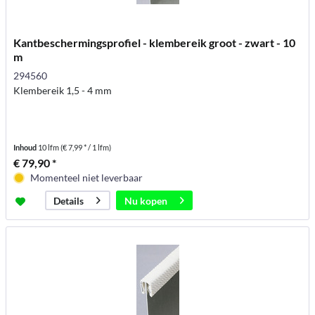
Kantbeschermingsprofiel - klembereik groot - zwart - 10
m
294560
Klembereik 1,5 - 4 mm
Inhoud
10 lfm
(€ 7,99 * / 1 lfm)
€ 79,90 *
Momenteel niet leverbaar
Nu kopen
Details