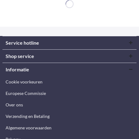
Service hotline
Shop service
Informatie
Cookie voorkeuren
Europese Commissie
Over ons
Verzending en Betaling
Algemene voorwaarden