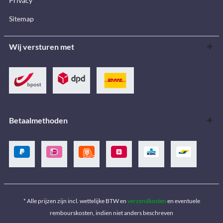
Privacy
Sitemap
Wij versturen met
Betaalmethoden
* Alle prijzen zijn incl. wettelijke BTW en
verzendkosten
en eventuele
rembourskosten, indien niet anders beschreven