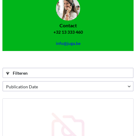
Contact
+32 13 333 460
info@juga.be
Filteren