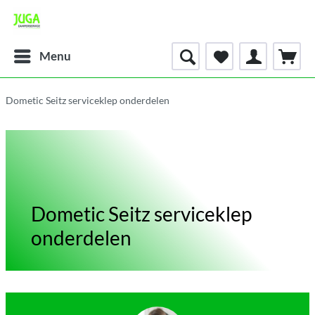
Menu
Dometic Seitz serviceklep onderdelen
Dometic Seitz serviceklep
onderdelen