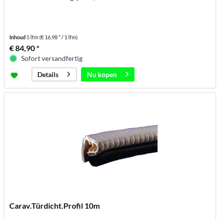
Inhoud
5 lfm
(€ 16,98 * / 1 lfm)
€ 84,90 *
Sofort versandfertig
Nu kopen
Details
Carav.Türdicht.Profil 10m