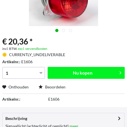
€ 20,36 *
incl. BTW.
excl. verzendkosten
CURRENTLY_UNDELIVERABLE
Artikelnr.:
E1606
Nu kopen
Onthouden
Beoordelen
Artikelnr.:
E1606
Beschrijving
Signaallicht (achterlicht of remlicht)
meer