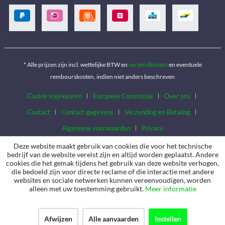
* Alle prijzen zijn incl. wettelijke BTW en
verzendkosten
en eventuele
rembourskosten, indien niet anders beschreven
Cookie voorkeuren
Europese Commissie
Over ons
Contact
Contact gegevens
Verzending en Betaling
Algemene voorwaarden
Privacy
Deze website maakt gebruik van cookies die voor het technische
bedrijf van de website vereist zijn en altijd worden geplaatst. Andere
cookies die het gemak tijdens het gebruik van deze website verhogen,
die bedoeld zijn voor directe reclame of die interactie met andere
websites en sociale netwerken kunnen vereenvoudigen, worden
alleen met uw toestemming gebruikt.
Meer informatie
Afwijzen
Alle aanvaarden
Instellen