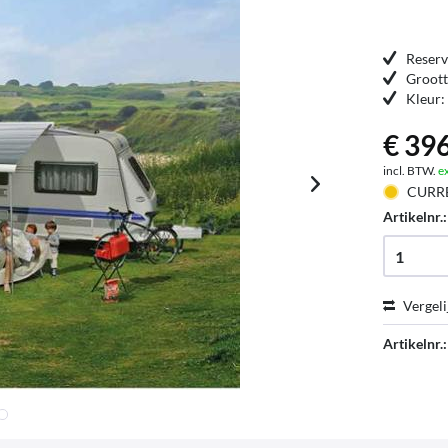
Reserv
Groot
Kleur:
€ 396
incl. BTW.
e
CURR
Artikelnr.
Vergeli
Artikelnr.: