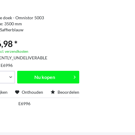
e doek - Omnistor 5003
te: 3500 mm
 Saffierblauw
,98 *
xcl. verzendkosten
ENTLY_UNDELIVERABLE
:
E6996
Nu kopen
jken
Onthouden
Beoordelen
E6996