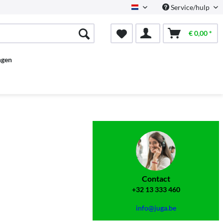
Service/hulp
Dutch
€ 0,00 *
ngen
Contact
+32 13 333 460
info@juga.be