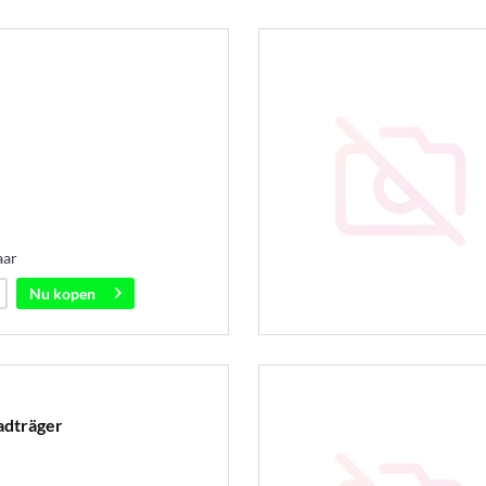
aar
Nu kopen
adträger