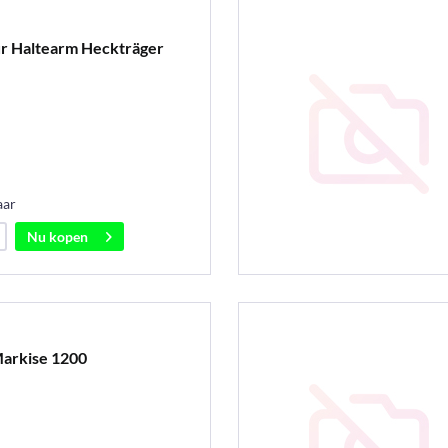
ür Haltearm Heckträger
aar
Nu kopen
Markise 1200