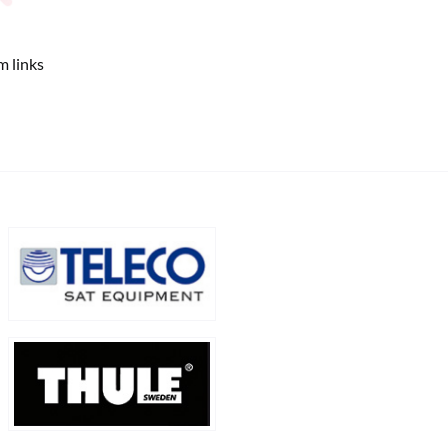
m links
€ 379,00 *
€ 435,00 *
binnen
1 Komt kortelings terug binnen