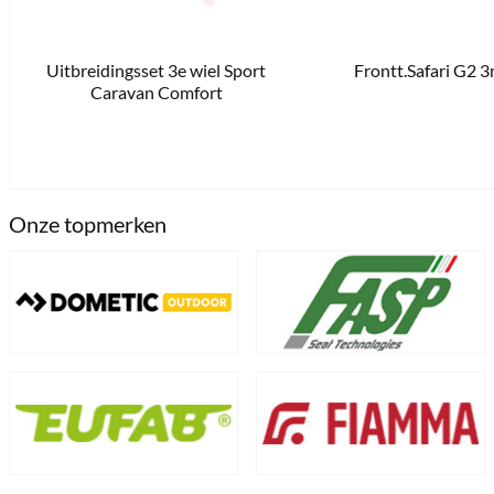
Uitbreidingsset 3e wiel Sport
Frontt.Safari G2 3
€ 84,00 *
€ 98,00 *
Caravan Comfort
2 Komt kortelings terug 
Onze topmerken