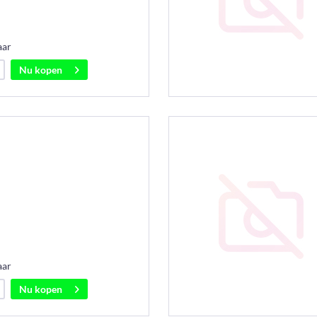
aar
Nu kopen
aar
Nu kopen