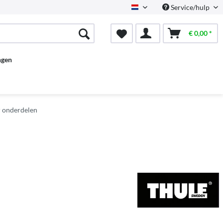
Service/hulp
Dutch
€ 0,00 *
ngen
r onderdelen