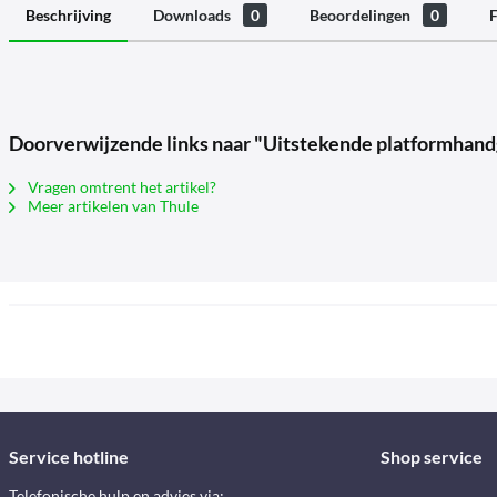
Beschrijving
Downloads
0
Beoordelingen
0
F
Doorverwijzende links naar "Uitstekende platformhan
Vragen omtrent het artikel?
Meer artikelen van Thule
Service hotline
Shop service
Telefonische hulp en advies via: