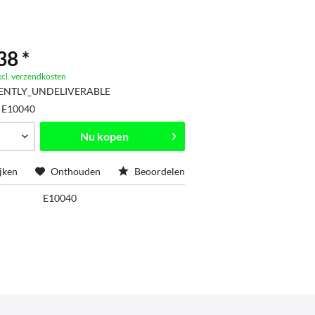
38 *
xcl. verzendkosten
ENTLY_UNDELIVERABLE
:
E10040
Nu kopen
jken
Onthouden
Beoordelen
E10040