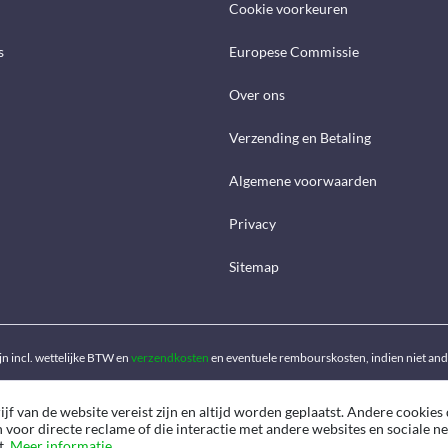
Cookie voorkeuren
s
Europese Commissie
Over ons
Verzending en Betaling
Algemene voorwaarden
Privacy
Sitemap
ijn incl. wettelijke BTW en
verzendkosten
en eventuele rembourskosten, indien niet an
f van de website vereist zijn en altijd worden geplaatst. Andere cookies 
n voor directe reclame of die interactie met andere websites en sociale 
t.
Meer informatie