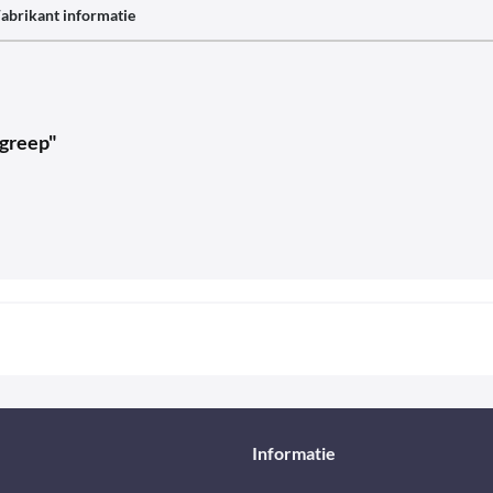
abrikant informatie
dgreep"
Informatie