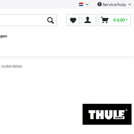
Service/hulp
Dutch
€ 0,00 *
ngen
r onderdelen