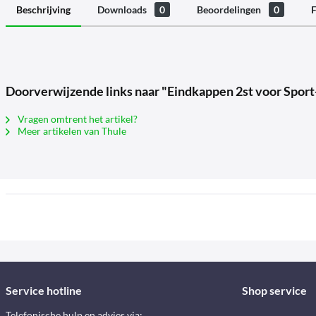
Beschrijving
Downloads
0
Beoordelingen
0
F
Doorverwijzende links naar "Eindkappen 2st voor Sport
Vragen omtrent het artikel?
Meer artikelen van Thule
Service hotline
Shop service
Telefonische hulp en advies via: