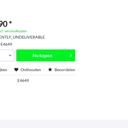
90 *
xcl. verzendkosten
ENTLY_UNDELIVERABLE
:
E4649
Nu kopen
jken
Onthouden
Beoordelen
E4649