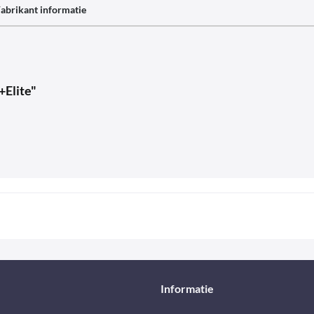
abrikant informatie
+Elite"
Informatie