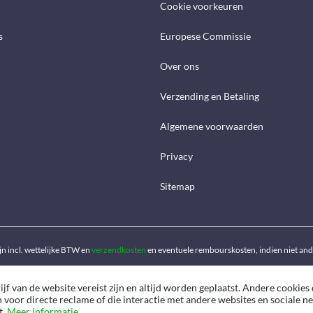
Cookie voorkeuren
s
Europese Commissie
Over ons
Verzending en Betaling
Algemene voorwaarden
Privacy
Sitemap
ijn incl. wettelijke BTW en
verzendkosten
en eventuele rembourskosten, indien niet an
f van de website vereist zijn en altijd worden geplaatst. Andere cookies 
n voor directe reclame of die interactie met andere websites en sociale 
t.
Meer informatie