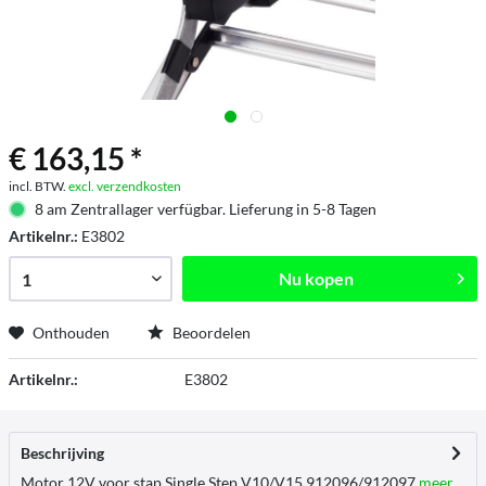
€ 163,15 *
incl. BTW.
excl. verzendkosten
8 am Zentrallager verfügbar. Lieferung in 5-8 Tagen
Artikelnr.:
E3802
Nu kopen
Onthouden
Beoordelen
Artikelnr.:
E3802
Beschrijving
Motor 12V voor stap Single Step V10/V15 912096/912097
meer