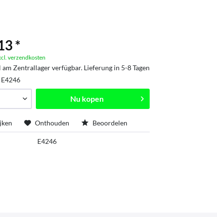
13 *
xcl. verzendkosten
l am Zentrallager verfügbar. Lieferung in 5-8 Tagen
:
E4246
Nu kopen
jken
Onthouden
Beoordelen
E4246