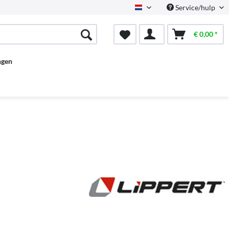
Service/hulp
Dutch
€ 0,00 *
ngen