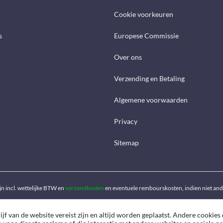
Cookie voorkeuren
s
Europese Commissie
Over ons
Verzending en Betaling
Algemene voorwaarden
Privacy
Sitemap
ijn incl. wettelijke BTW en
verzendkosten
en eventuele rembourskosten, indien niet an
f van de website vereist zijn en altijd worden geplaatst. Andere cookies 