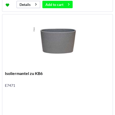
Add to
cart
Details
Isoliermantel zu KB6
E7471