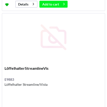
Add to
cart
Details
LöffelhalterStreamlineVis
E9883
Löffelhalter Streamline/Vista