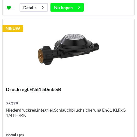
Nu kopen
Details
NIEUW
Druckregl.EN61 50mb SB
75079
Niederdruckreg.integrier.Schlauchbruchsicherung En61 KLFxG
1/4 LH/KN
Inhoud
1 pcs