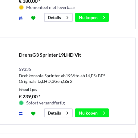
€ 180,00 *
Momenteel niet leverbaar
Nu kopen
Details
DrehsG3 Sprinter19LHD Vit
59335
Drehkonsole Sprinter ab19,Vito ab14,FS+BFS
Originalsitz,LHD,3Gen,GSr2
Inhoud
1 pcs
€ 239,00 *
Sofort versandfertig
Nu kopen
Details