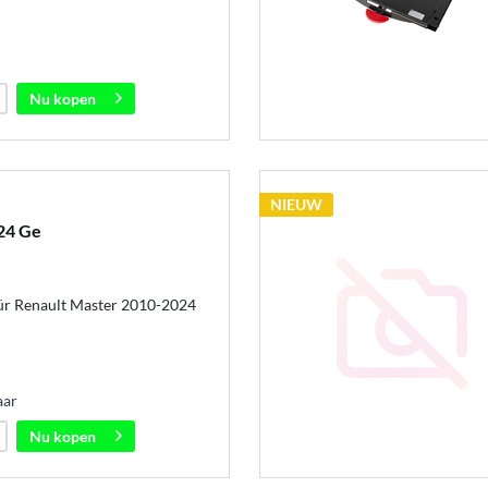
Nu kopen
NIEUW
24 Ge
ür Renault Master 2010-2024
aar
Nu kopen