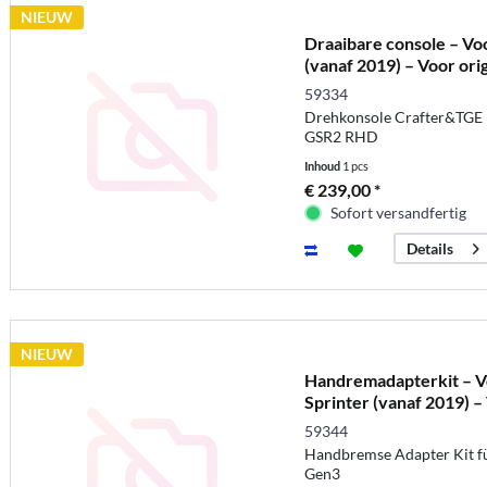
NIEUW
Draaibare console – V
(vanaf 2019) – Voor orig
59334
Drehkonsole Crafter&TGE 1
GSR2 RHD
Inhoud
1 pcs
€ 239,00 *
Sofort versandfertig
Details
NIEUW
Handremadapterkit – 
Sprinter (vanaf 2019) – 
59344
Handbremse Adapter Kit 
Gen3