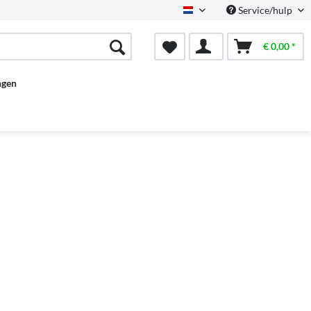
Service/hulp
Dutch
€ 0,00 *
ngen