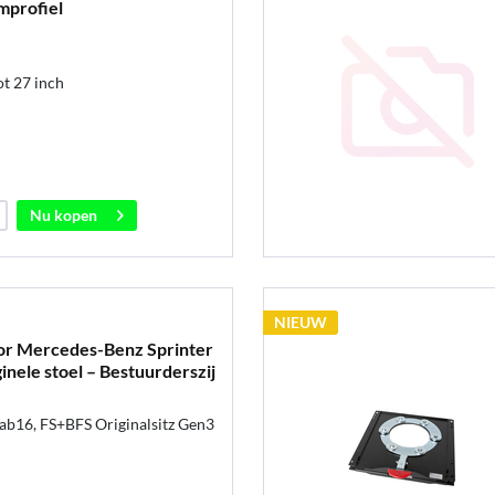
mprofiel
t 27 inch
Nu kopen
NIEUW
oor Mercedes-Benz Sprinter
inele stoel – Bestuurderszij
b16, FS+BFS Originalsitz Gen3