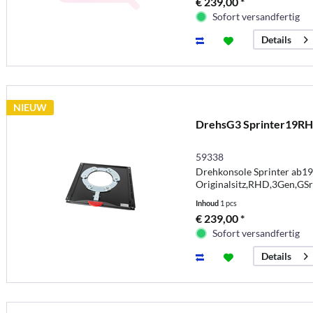
€ 239,00 *
Sofort versandfertig
Details
NIEUW
DrehsG3 Sprinter19RH
59338
Drehkonsole Sprinter ab19
Originalsitz,RHD,3Gen,GS
Inhoud
1 pcs
€ 239,00 *
Sofort versandfertig
Details