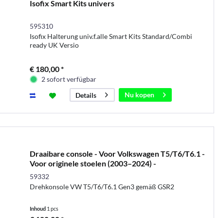
Isofix Smart Kits univers
595310
Isofix Halterung univ.f.alle Smart Kits Standard/Combi
ready UK Versio
€ 180,00 *
2 sofort verfügbar
Nu kopen
Details
Draaibare console - Voor Volkswagen T5/T6/T6.1 -
Voor originele stoelen (2003–2024) -
Bestuurders-/p
59332
Drehkonsole VW T5/T6/T6.1 Gen3 gemäß GSR2
Inhoud
1 pcs