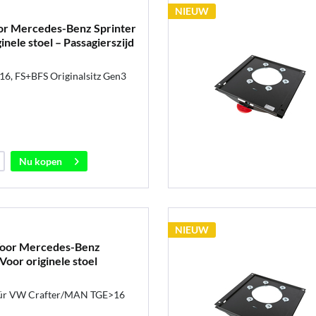
NIEUW
oor Mercedes-Benz Sprinter
inele stoel – Passagierszijd
6, FS+BFS Originalsitz Gen3
Nu kopen
NIEUW
Voor Mercedes-Benz
Voor originele stoel
für VW Crafter/MAN TGE>16