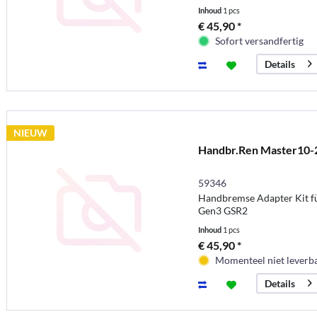
Inhoud
1 pcs
€ 45,90 *
Sofort versandfertig
Details
NIEUW
Handbr.Ren Master10-
59346
Handbremse Adapter Kit f
Gen3 GSR2
Inhoud
1 pcs
€ 45,90 *
Momenteel niet leverb
Details