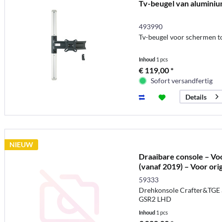
Tv-beugel van aluminiu
493990
Tv-beugel voor schermen to
Inhoud
1 pcs
€ 119,00 *
Sofort versandfertig
Details
NIEUW
Draaibare console – V
(vanaf 2019) – Voor orig
59333
Drehkonsole Crafter&TGE a
GSR2 LHD
Inhoud
1 pcs