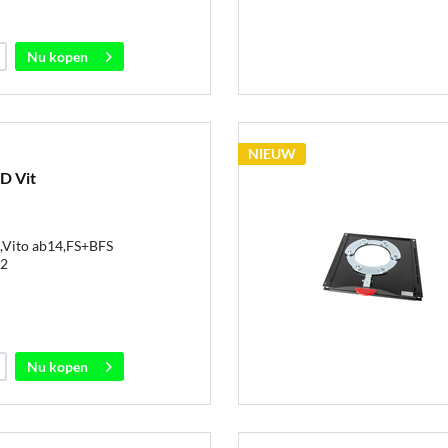
Nu kopen
NIEUW
D Vit
,Vito ab14,FS+BFS
r2
Nu kopen