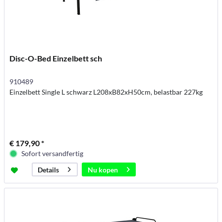
Disc-O-Bed Einzelbett sch
910489
Einzelbett Single L schwarz L208xB82xH50cm, belastbar 227kg
€ 179,90 *
Sofort versandfertig
Nu kopen
Details