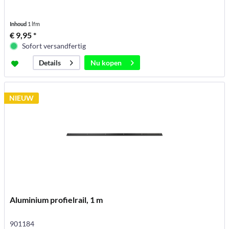
Inhoud
1 lfm
€ 9,95 *
Sofort versandfertig
Nu kopen
Details
NIEUW
Aluminium profielrail, 1 m
901184