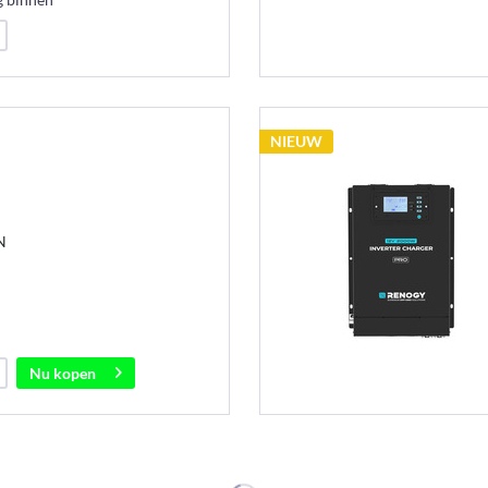
NIEUW
N
Nu kopen