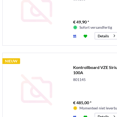
€ 49,90 *
Sofort versandfertig
Details
NIEUW
Kontrollboard VZE Siri
100A
801145
€ 485,00 *
Momenteel niet leverb
Details