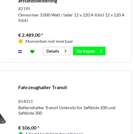
afstandsbediening
82195
Omvormer 3.000 Watt / lader 12 v 120 A IUoU 12 v 120 A
IUoU
€ 2.489,00 *
Momenteel niet leverbaar
Nu kopen
Details
Fahrzeughalter Transit
814013
Batteriehalter Transit Untersitz für Saftkiste 200 und
Saftkiste 300
€ 106,00 *
1 Komt kortelings terug binnen