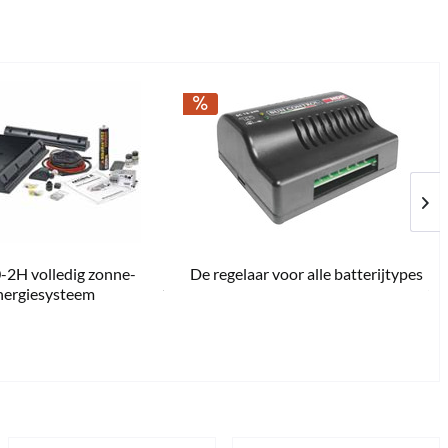
2H volledig zonne-
De regelaar voor alle batterijtypes
49,00 *
€ 1.999,00 *
€ 2.179,00 *
€ 6
nergiesysteem
lings terug binnen
sofort verfügbar