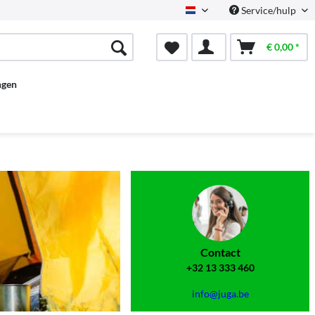
Service/hulp
Dutch
€ 0,00 *
ngen
Contact
+32 13 333 460
info@juga.be