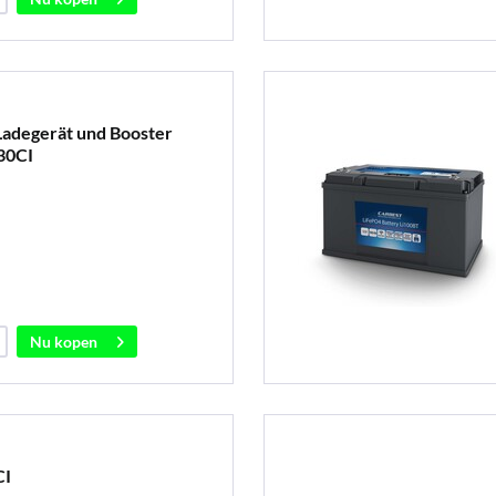
adegerät und Booster
30CI
Nu kopen
CI