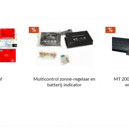
f
Multicontrol zonne-regelaar en
MT 200-
€ 2.199,00 *
€ 2
€ 3.049,00 *
€ 296,00 *
batterij-indicator
e
2 Komt kortelings terug binnen
1 Komt korte