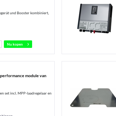
erät und Booster kombiniert,
Nu kopen
h performance module van
en set incl. MPP-laadregelaar en
g binnen