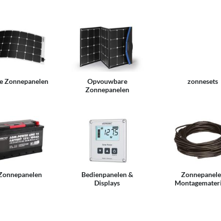
le Zonnepanelen
Opvouwbare
zonnesets
Zonnepanelen
Zonnepanelen
Bedienpanelen &
Zonnepanel
Displays
Montagemateri