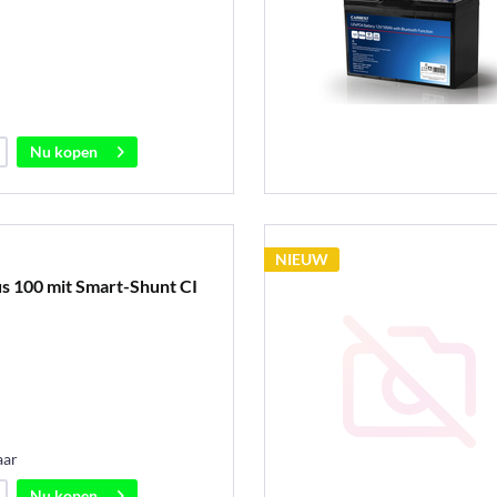
Nu kopen
NIEUW
us 100 mit Smart-Shunt CI
aar
Nu kopen