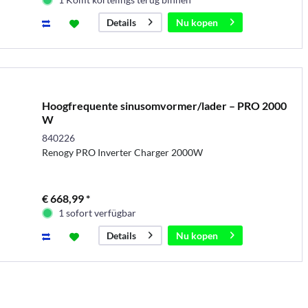
Nu kopen
Details
Hoogfrequente sinusomvormer/lader – PRO 2000
W
840226
Renogy PRO Inverter Charger 2000W
€ 668,99 *
1 sofort verfügbar
Nu kopen
Details