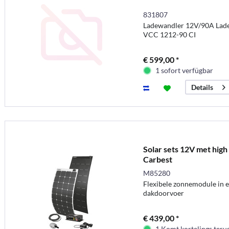
831807
Ladewandler 12V/90A Ladeg
VCC 1212-90 CI
€ 599,00 *
1 sofort verfügbar
Details
Solar sets 12V met hig
Carbest
M85280
Flexibele zonnemodule in e
dakdoorvoer
€ 439,00 *
1 Komt kortelings teru