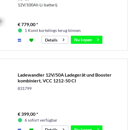
12V/100Ah Li-batterij
€ 779,00 *
1 Komt kortelings terug binnen
Nu kopen
Details
Ladewandler 12V/50A Ladegerät und Booster
kombiniert, VCC 1212-50 CI
831799
€ 399,00 *
6 sofort verfügbar
Nu kopen
Details