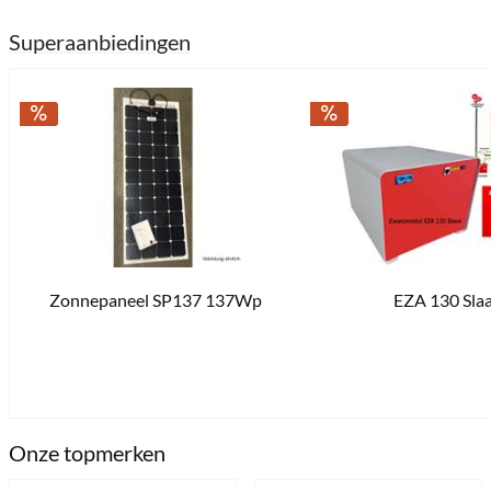
Superaanbiedingen
Zonnepaneel SP137 137Wp
EZA 130 Slaa
€ 799,00 *
€ 1.168,00 *
2 sofort verfügbar
Onze topmerken