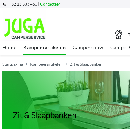
+32 13 333 460 |
Contacteer
T
Home
Kampeerartikelen
Camperbouw
Camper 
Startpagina
Kampeerartikelen
Zit & Slaapbanken
Zit & Slaapbanken