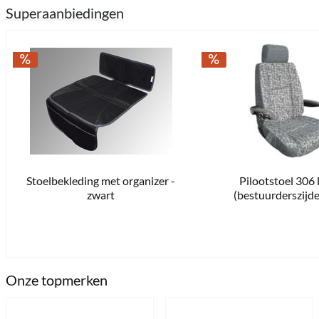
Superaanbiedingen
Stoelbekleding met organizer -
Pilootstoel 306 
€ 14,90 *
€ 18,45 *
zwart
(bestuurderszijde)
7 Komt kortelings terug 
Onze topmerken