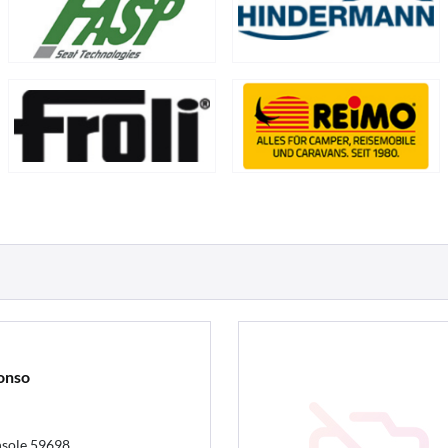
onso
nsole 59698