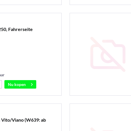
50, Fahrerseite
aar
Nu kopen
Vito/Viano (W639: ab