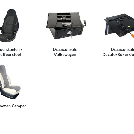
erstoelen /
Draaiconsole
Draaiconsol
uffeurstoel
Volkswagen
Ducato/Boxer/J
hoezen Camper