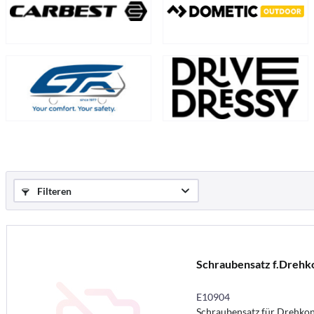
Filteren
Schraubensatz f.Drehk
E10904
Schraubensatz für Drehko