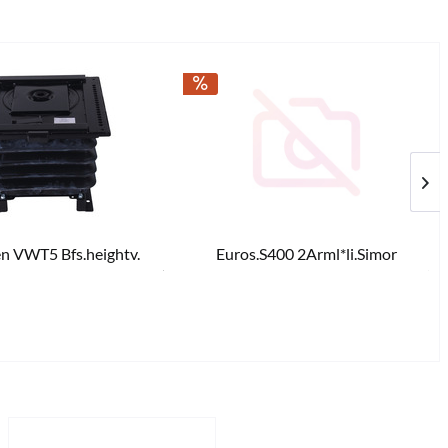
en VWT5 Bfs.heightv.
Euros.S400 2Arml*li.Simor
99,00 *
€ 617,40 *
€ 730,00 *
€ 8
lings terug binnen
7 Komt kortelings terug binnen