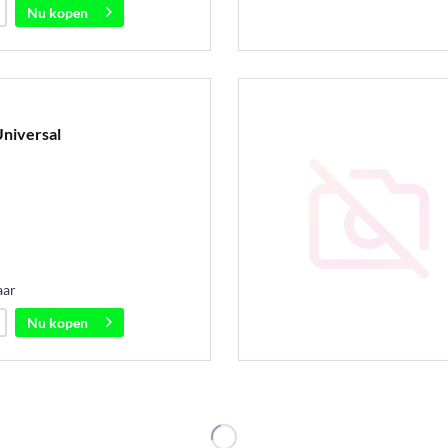
Nu kopen
niversal
aar
Nu kopen