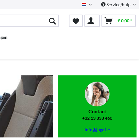
Service/hulp
Dutch
€ 0,00 *
ngen
Contact
+32 13 333 460
info@juga.be