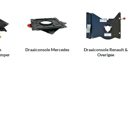
e
Draaiconsole Mercedes
Draaiconsole Renault &
umper
Overigee