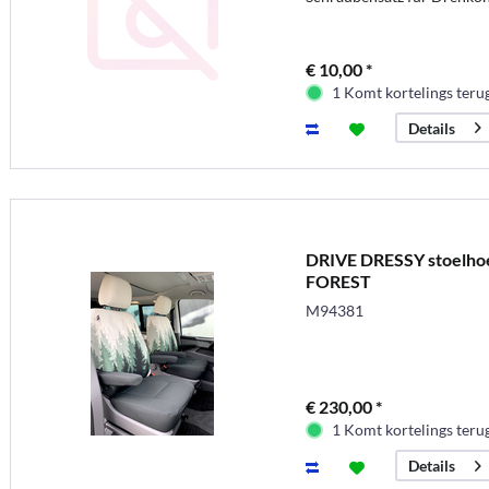
€ 10,00 *
1 Komt kortelings teru
Details
DRIVE DRESSY stoelho
FOREST
M94381
€ 230,00 *
1 Komt kortelings teru
Details