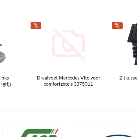
links
Draaivoet Mercedes Vito voor
Zitkuss
€ 579,00 *
€ 1
€ 671,50 *
€ 209,00 *
 grijs
comfortzetels 3375011
binnen
3 sofort verfügbar
2 Komt korte