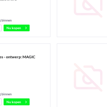
g binnen
Nu kopen
es - ontwerp: MAGIC
g binnen
Nu kopen