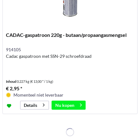
CADAC-gaspatroon 220g - butaan/propaangasmengsel
914105
Cadac gaspatroon met SSN-29 schroefdraad
Inhoud
0.227 kg
(€ 13,00 * / 1 kg)
€ 2,95 *
Momenteel niet leverbaar
Nu kopen
Details