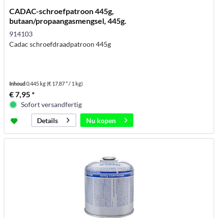
CADAC-schroefpatroon 445g,
butaan/propaangasmengsel, 445g.
914103
Cadac schroefdraadpatroon 445g
Inhoud
0.445 kg
(€ 17,87 * / 1 kg)
€ 7,95 *
Sofort versandfertig
Nu kopen
Details