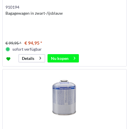
910194
Bagagewagen in zwart-/ijsblauw
€ 94,95 *
€ 99,95 *
sofort verfügbar
Nu kopen
Details