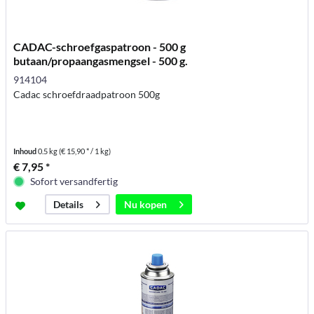
CADAC-schroefgaspatroon - 500 g
butaan/propaangasmengsel - 500 g.
914104
Cadac schroefdraadpatroon 500g
Inhoud
0.5 kg
(€ 15,90 * / 1 kg)
€ 7,95 *
Sofort versandfertig
Nu kopen
Details