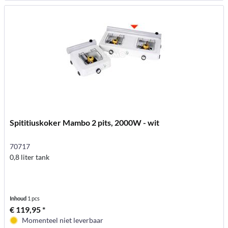
Spititiuskoker Mambo 2 pits, 2000W - wit
70717
0,8 liter tank
Inhoud
1 pcs
€ 119,95 *
Momenteel niet leverbaar