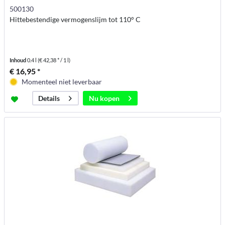
500130
Hittebestendige vermogenslijm tot 110° C
Inhoud
0.4 l
(€ 42,38 * / 1 l)
€ 16,95 *
Momenteel niet leverbaar
Nu kopen
Details