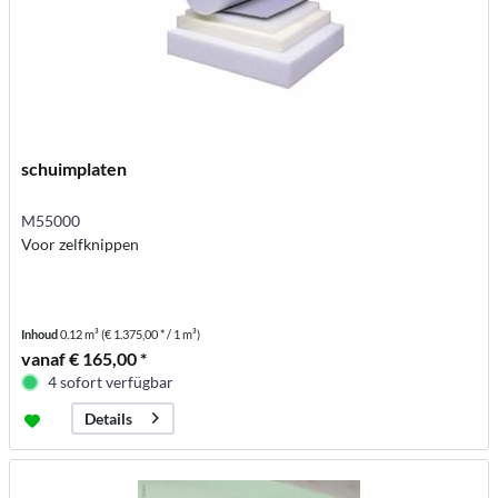
schuimplaten
M55000
Voor zelfknippen
Inhoud
0.12 m³
(€ 1.375,00 * / 1 m³)
vanaf € 165,00 *
4 sofort verfügbar
Details