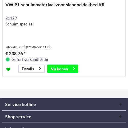
VW 91-schuimmateriaal voor slapend dakbed KR
21129
Schuim speciaal
Inhoud
0.08 m³
(€ 2.984,50 * / 1 m³)
€ 238,76 *
Sofort versandfertig
Nu kopen
Details
Service hotline
Shop service