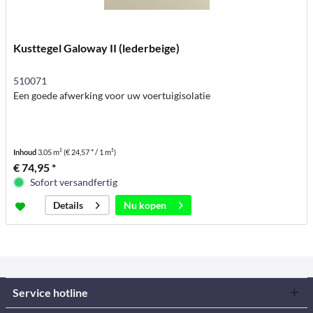
Kusttegel Galoway II (lederbeige)
510071
Een goede afwerking voor uw voertuigisolatie
Inhoud
3.05 m²
(€ 24,57 * / 1 m²)
€ 74,95 *
Sofort versandfertig
Nu kopen
Details
Service hotline