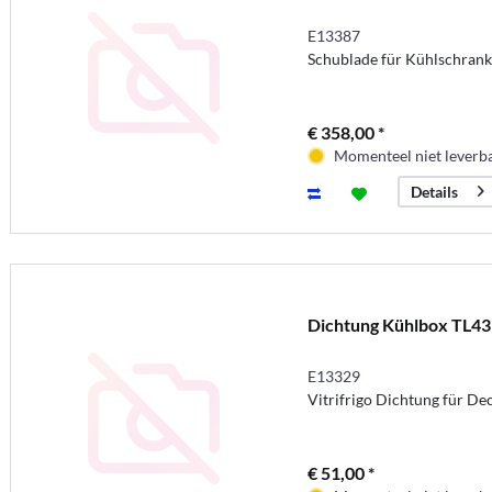
E13387
Schublade für Kühlschr
€ 358,00 *
Momenteel niet leverb
Details
Dichtung Kühlbox TL43
E13329
Vitrifrigo Dichtung für De
€ 51,00 *