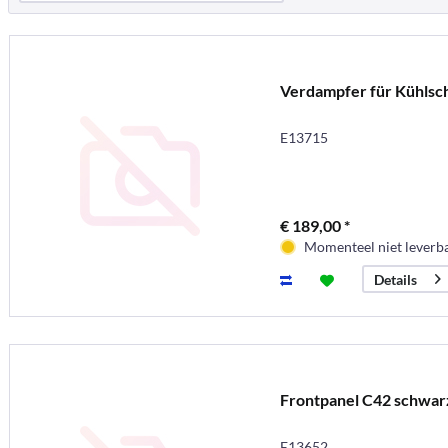
Verdampfer für Kühlsc
E13715
€ 189,00 *
Momenteel niet leverb
Details
Frontpanel C42 schwar
E13652