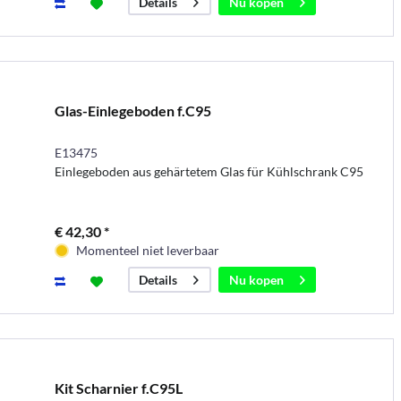
Nu kopen
Details
Glas-Einlegeboden f.C95
E13475
Einlegeboden aus gehärtetem Glas für Kühlschrank C95
€ 42,30 *
Momenteel niet leverbaar
Nu kopen
Details
Kit Scharnier f.C95L