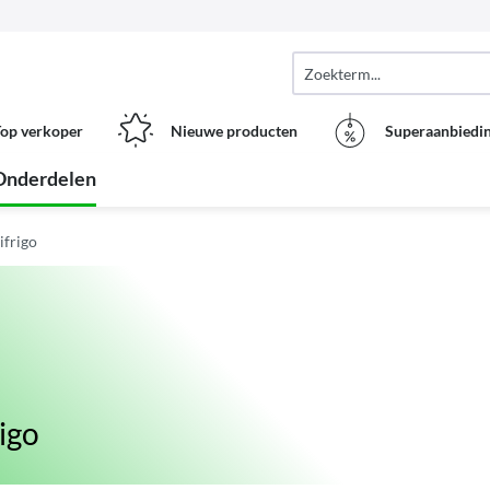
op verkoper
Nieuwe producten
Superaanbiedi
Onderdelen
ifrigo
igo