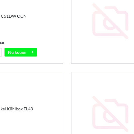
ank C51DW OCN
aar
Nu kopen
ckel Kühlbox TL43