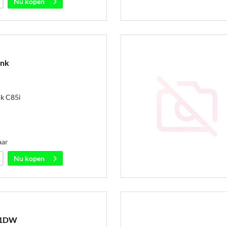
Nu kopen
ank
nk C85i
aar
Nu kopen
51DW