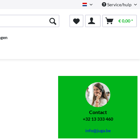
Service/hulp
Dutch
€ 0,00 *
ngen
Contact
+32 13 333 460
info@juga.be