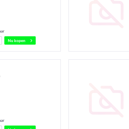
aar
Nu kopen
n
aar