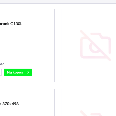
hrank C130L
aar
Nu kopen
z 370x498