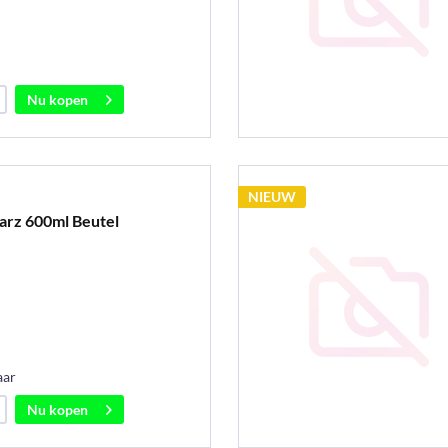
Nu kopen
NIEUW
arz 600ml Beutel
aar
Nu kopen