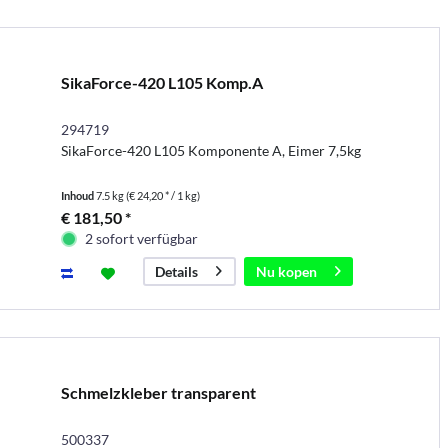
SikaForce-420 L105 Komp.A
294719
SikaForce-420 L105 Komponente A, Eimer 7,5kg
Inhoud
7.5 kg
(€ 24,20 * / 1 kg)
€ 181,50 *
2 sofort verfügbar
Nu kopen
Details
Schmelzkleber transparent
500337