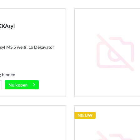
DEKAsyl
yl MS 5 weiß, 1x Dekavator
g binnen
Nu kopen
NIEUW