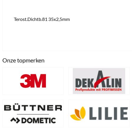
Terost.Dichtb.81 35x2,5mm
Inhoud
24.038 lfm
(€ 3,12 * / 1 lfm)
€ 75,00 *
€ 82,90 *
sofort verfügbar
Onze topmerken