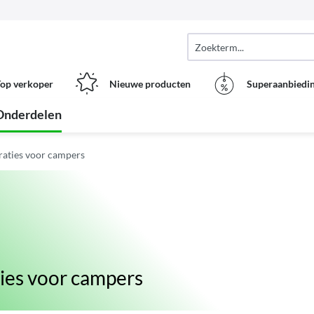
op verkoper
Nieuwe producten
Superaanbiedi
Onderdelen
raties voor campers
ties voor campers