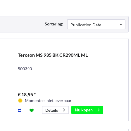
Sortering:
Teroson MS 935 BK CR290ML ML
500340
€ 18,95 *
Momenteel niet leverbaar
Nu kopen
Details