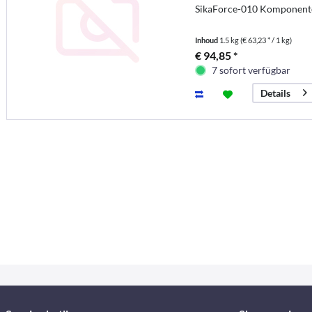
SikaForce-010 Komponente
Inhoud
1.5 kg
(€ 63,23 * / 1 kg)
€ 94,85 *
7 sofort verfügbar
Details