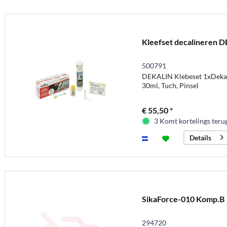
Kleefset decalineren 
500791
DEKALIN Klebeset 1xDekas
30ml, Tuch, Pinsel
€ 55,50 *
3 Komt kortelings teru
Details
SikaForce-010 Komp.B
294720