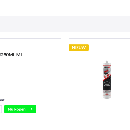
NIEUW
R290ML ML
aar
Nu kopen