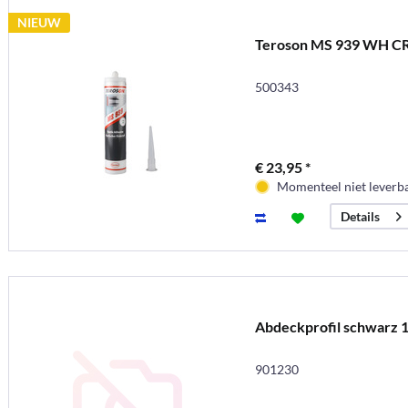
NIEUW
Teroson MS 939 WH C
500343
€ 23,95 *
Momenteel niet leverb
Details
Abdeckprofil schwarz 
901230