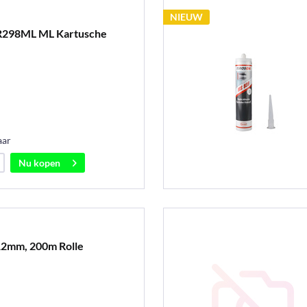
NIEUW
R298ML ML Kartusche
aar
Nu kopen
12mm, 200m Rolle