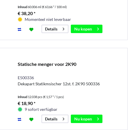
Inhoud
60.006 ml
(€ 63,66 * / 100 ml)
€ 38,20 *
Momenteel niet leverbaar
Nu kopen
Details
Statische menger voor 2K90
E500336
Dekapart Statikmsischer 12st. f. 2K90 500336
Inhoud
12.038 pcs
(€ 1,57 * / 1 pcs)
€ 18,90 *
9 sofort verfügbar
Nu kopen
Details