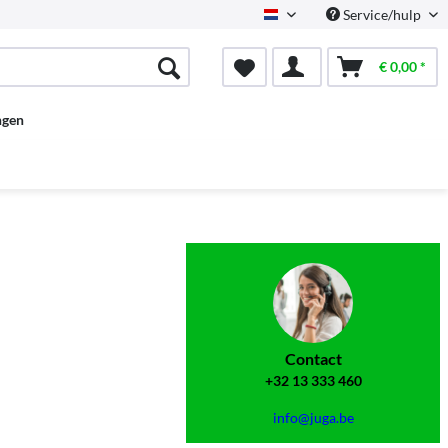
Service/hulp
Dutch
€ 0,00 *
ngen
Contact
+32 13 333 460
info@juga.be