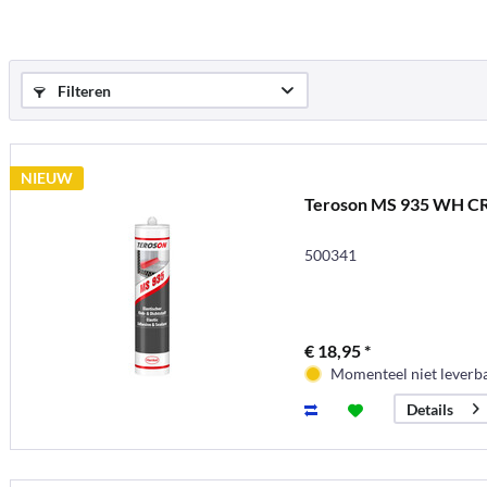
Filteren
NIEUW
Teroson MS 935 WH C
500341
€ 18,95 *
Momenteel niet leverb
Details