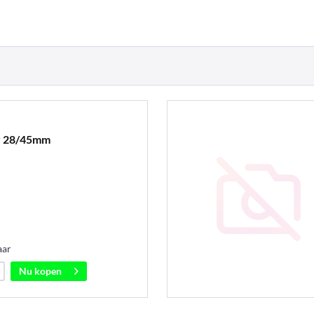
r 28/45mm
aar
Nu kopen