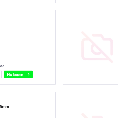
aar
Nu kopen
 85mm