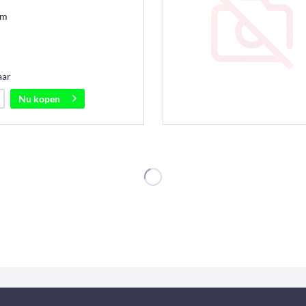
mm
aar
Nu kopen