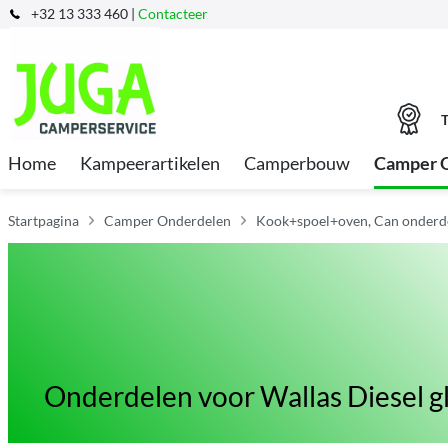
+32 13 333 460 |
Contacteer
T
Home
Kampeerartikelen
Camperbouw
Camper 
Startpagina
Camper Onderdelen
Kook+spoel+oven, Can onderd
Onderdelen voor Wallas Diesel g