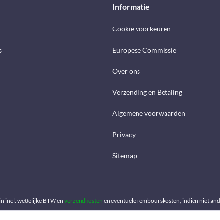
Informatie
Cookie voorkeuren
s
Europese Commissie
Over ons
Verzending en Betaling
Algemene voorwaarden
Privacy
Sitemap
ijn incl. wettelijke BTW en
verzendkosten
en eventuele rembourskosten, indien niet an