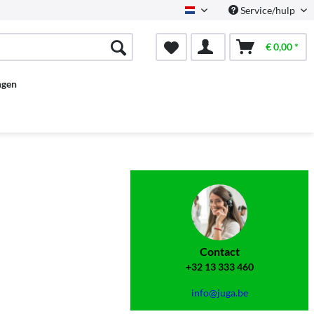
Service/hulp
Dutch
€ 0,00 *
ngen
Contact
+32 13 333 460
info@juga.be