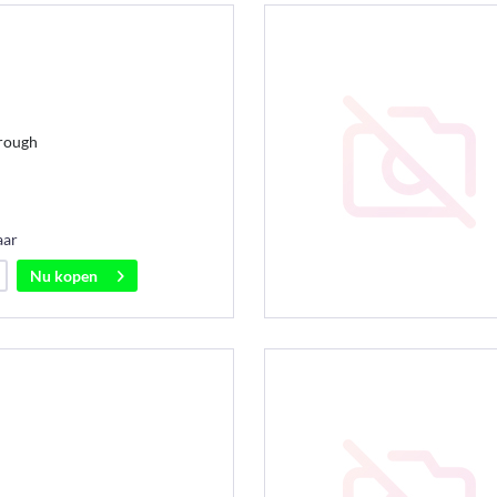
hrough
aar
Nu kopen