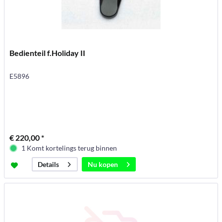
Bedienteil f.Holiday II
E5896
€ 220,00 *
1 Komt kortelings terug binnen
Nu kopen
Details