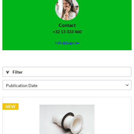
Contact
+32 13 333 460
info@juga.be
Filter
NEW