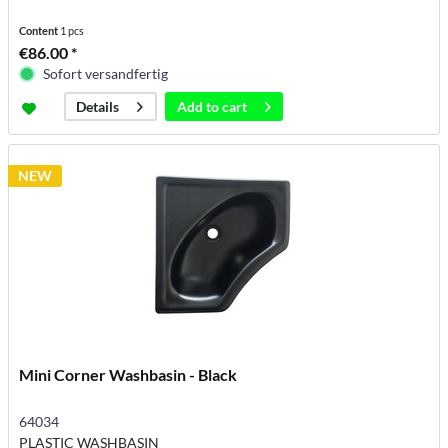
Content
1 pcs
€86.00 *
Sofort versandfertig
Add to
cart
Details
NEW
Mini Corner Washbasin - Black
64034
PLASTIC WASHBASIN