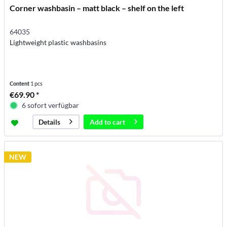
Corner washbasin – matt black – shelf on the left
64035
Lightweight plastic washbasins
Content
1 pcs
€69.90 *
6 sofort verfügbar
Add to
cart
Details
NEW