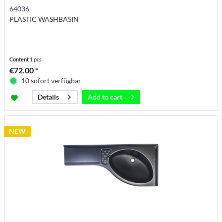
64036
PLASTIC WASHBASIN
Content
1 pcs
€72.00 *
10 sofort verfügbar
Add to
cart
Details
NEW