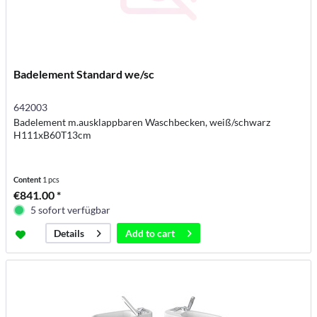
Badelement Standard we/sc
642003
Badelement m.ausklappbaren Waschbecken, weiß/schwarz
H111xB60T13cm
Content
1 pcs
€841.00 *
5 sofort verfügbar
Add to
cart
Details