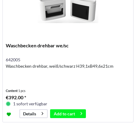
Waschbecken drehbar we/sc
642005
Waschbecken drehbar, weiß/schwarz H39,1xB49,6x21cm
Content
1 pcs
€392.00 *
1 sofort verfügbar
Add to
cart
Details