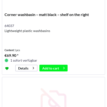
Corner washbasin – matt black – shelf on the right
64037
Lightweight plastic washbasins
Content
1 pcs
€69.90 *
1 sofort verfügbar
Add to
cart
Details