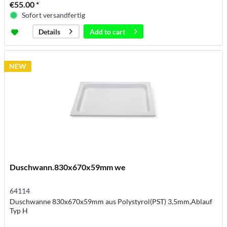
€55.00 *
Sofort versandfertig
Add to
cart
Details
NEW
Duschwann.830x670x59mm we
64114
Duschwanne 830x670x59mm aus Polystyrol(PST) 3,5mm,Ablauf
Typ H