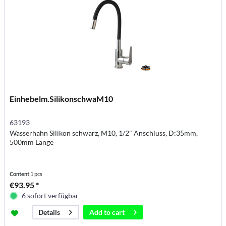
Einhebelm.SilikonschwaM10
63193
Wasserhahn Silikon schwarz, M10, 1/2" Anschluss, D:35mm,
500mm Länge
Content
1 pcs
€93.95 *
6 sofort verfügbar
Add to
cart
Details