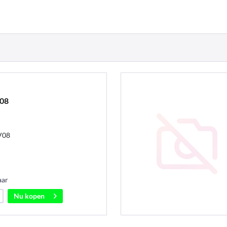
V08
V08
aar
Nu kopen