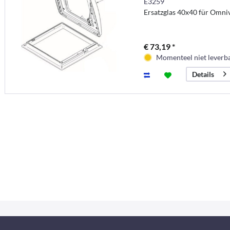
E3259
Ersatzglas 40x40 für Omniv
€ 73,19 *
Momenteel niet leverb
Details