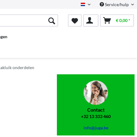
Service/hulp
Dutch
€ 0,00 *
ngen
akluik onderdelen
Contact
+32 13 333 460
info@juga.be