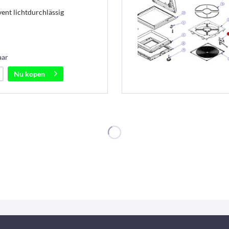
ent lichtdurchlässig
aar
Nu kopen