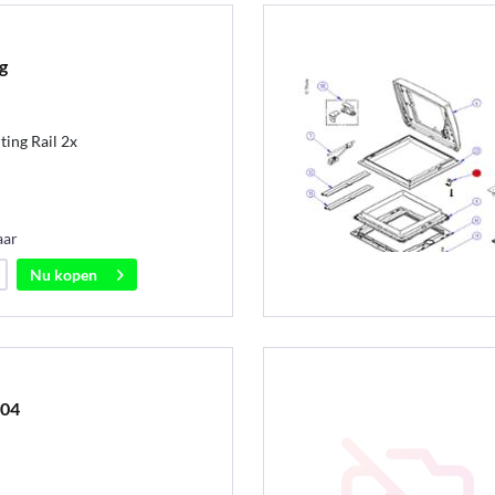
g
ing Rail 2x
aar
Nu kopen
004