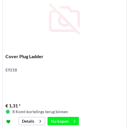
Cover Plug Ladder
E9218
€ 1,31 *
8 Komt kortelings terug binnen
Nu kopen
Details