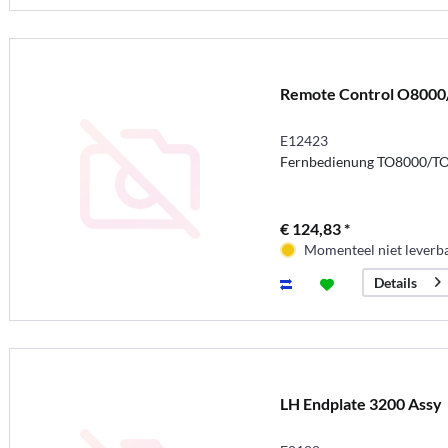
Remote Control O8000
E12423
Fernbedienung TO8000/T
€ 124,83 *
Momenteel niet leverb
Details
LH Endplate 3200 Assy