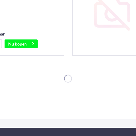
aar
Nu kopen