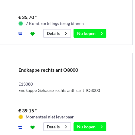
€ 35,70 *
7 Komt kortelings terug binnen
Nu kopen
Details
Endkappe rechts ant O8000
E13080
Endkappe Gehäuse rechts anthrazit TO8000
€ 39,15 *
Momenteel niet leverbaar
Nu kopen
Details