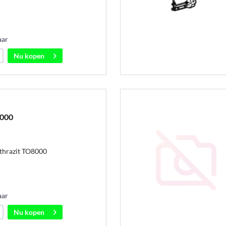
aar
Nu kopen
8000
thrazit TO8000
aar
Nu kopen