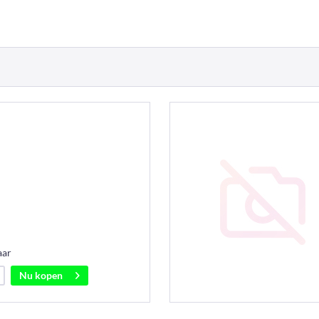
aar
Nu kopen