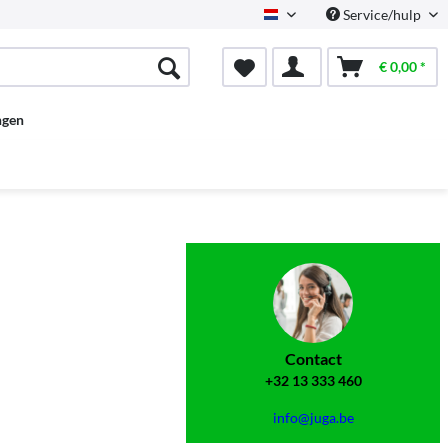
Service/hulp
Dutch
€ 0,00 *
ngen
Contact
+32 13 333 460
info@juga.be