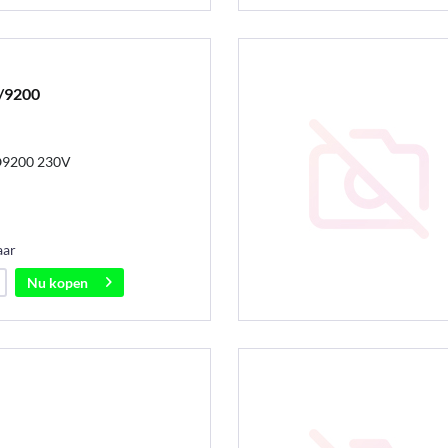
/9200
O9200 230V
aar
Nu kopen