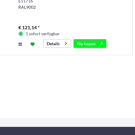
E11716
RAL9002
€ 121,14 *
1 sofort verfügbar
Nu kopen
Details