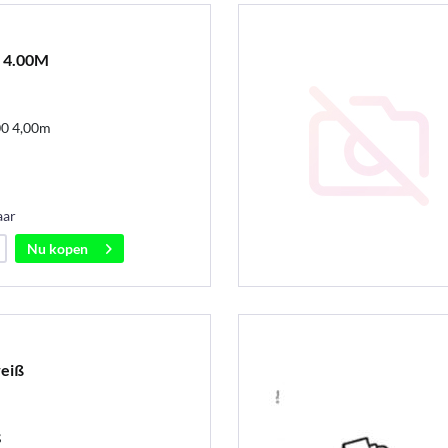
 4.00M
00 4,00m
aar
Nu kopen
eiß
ß