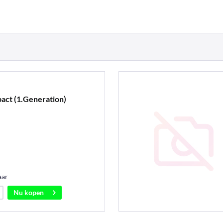
act (1.Generation)
aar
Nu kopen