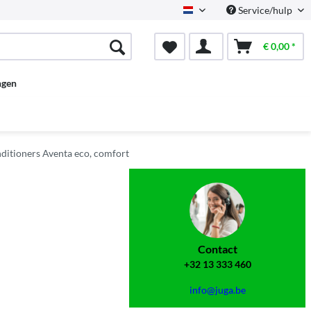
Service/hulp
Dutch
€ 0,00 *
ngen
ditioners Aventa eco, comfort
Contact
+32 13 333 460
info@juga.be