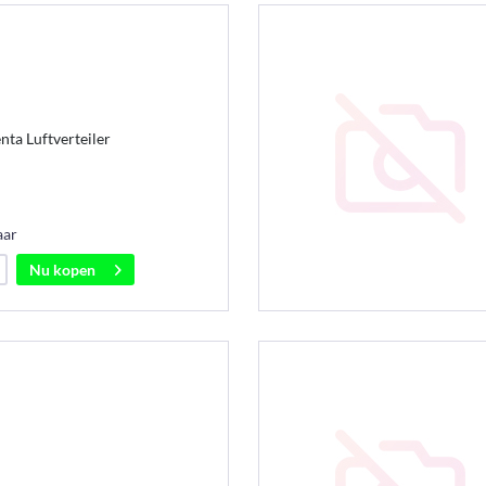
ta Luftverteiler
aar
Nu kopen