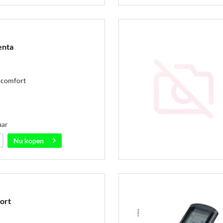
enta
 comfort
aar
Nu kopen
ort