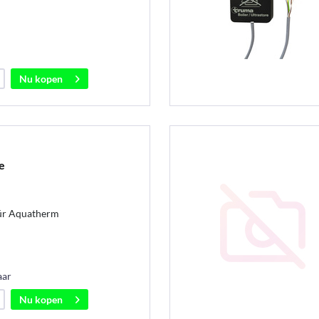
Nu kopen
e
ür Aquatherm
aar
Nu kopen