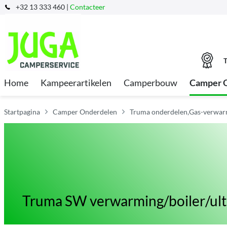
+32 13 333 460 |
Contacteer
T
Home
Kampeerartikelen
Camperbouw
Camper 
Startpagina
Camper Onderdelen
Truma onderdelen,Gas-verwarm
Truma SW verwarming/boiler/ult