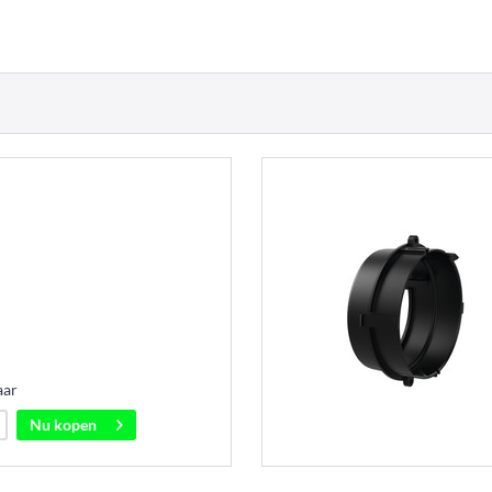
aar
Nu kopen