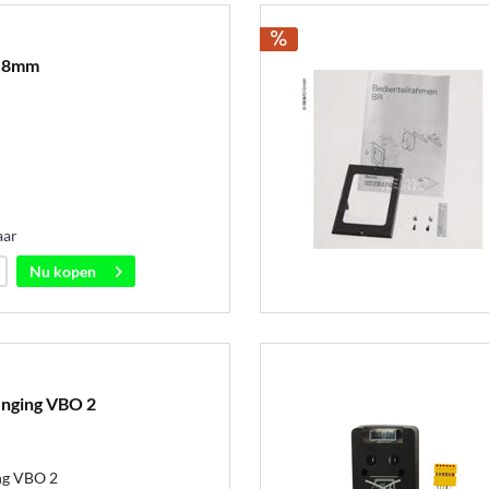
g 8mm
aar
Nu kopen
nging VBO 2
ng VBO 2