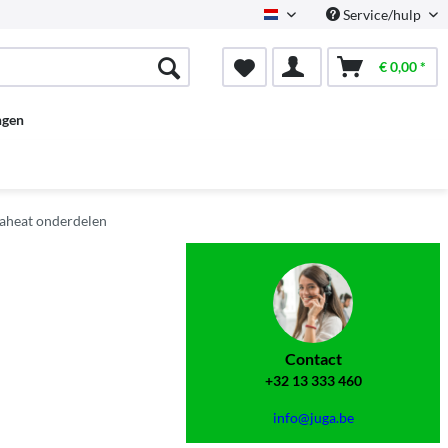
Service/hulp
Dutch
€ 0,00 *
ngen
aheat onderdelen
Contact
+32 13 333 460
info@juga.be