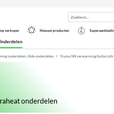
op verkoper
Nieuwe producten
Superaanbiedi
Onderdelen
ing onderdelen, Alde onderdelen
Truma SW verwarming/boiler/ultr
raheat onderdelen