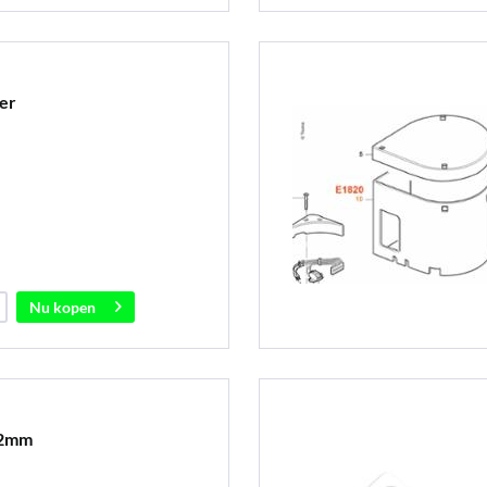
er
Nu kopen
12mm