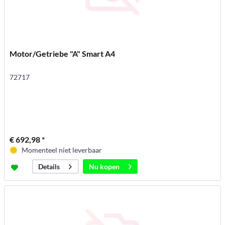
Motor/Getriebe "A" Smart A4
72717
€ 692,98 *
Momenteel niet leverbaar
Nu kopen
Details